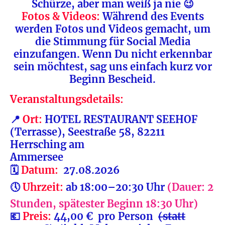
Schürze, aber man weiß ja nie 😉
Fotos & Videos:
Während des Events
werden Fotos und Videos gemacht, um
die Stimmung für Social Media
einzufangen. Wenn Du nicht erkennbar
sein möchtest, sag uns einfach kurz vor
Beginn Bescheid.
Veranstaltungsdetails:
📍
Ort:
HOTEL RESTAURANT SEEHOF
(Terrasse), Seestraße 58, 82211
Herrsching am
Ammersee
🗓️
Datum:
27.08.2026
🕔
Uhrzeit:
ab 18:00–20:30 Uhr
(
Dauer: 2
Stunden,
spätester Beginn 18:30 Uhr)
💶
Preis:
44,00 € pro Person
(statt