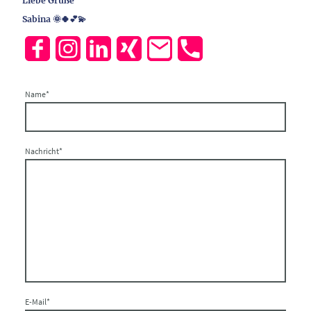
Liebe Grüße
Sabina 🌞🍀💕💫
Name
*
Nachricht
*
E-Mail
*