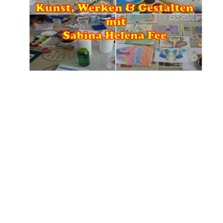
ONLINE
GRUPPENWORKSHOP
KUNST, WERKEN &
GESTALTEN
für Eltern,
Großeltern,
KINDERPFLEGEPERSONEN (auch
prüfungsbegleitend für KiPfl,