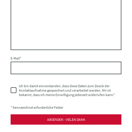
E-Mail
*
Ich bin damit einverstanden, dass diese Daten zum Zweck der
Kontaktaufnahme gespeichert und verarbeitet werden. Mir ist
bekannt, dass ich meine Einwilligung jederzeit widerrufen kann.
*
* Kennzeichnet erforderliche Felder
ABSENDEN - VIELEN DANK