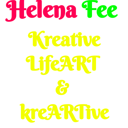
Helena
Fee
Kreative
LifeART
&
kreARTive