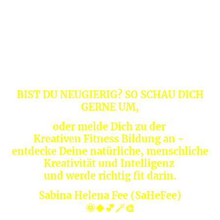
(großartige Ideen) im Kopf hast
und wissen willst, was Du damit am
besten tun kannst.
Alle anderen sind natürlich auch richtig
hier und herzlich willkommen :)
BIST DU NEUGIERIG? SO SCHAU DICH
GERNE UM,
oder melde Dich zu der
Kreativen Fitness Bildung an -
entdecke Deine natürliche, menschliche
Kreativität und Intelligenz
und werde richtig fit darin.
Sabina Helena Fee (SaHeFee)
🌞🍀💕🪄🎨